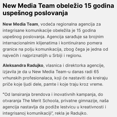
New Media Team obeležio 15 godina
uspešnog poslovanja
New Media Team
, vodeća regionalna agencija za
integrisane komunikacije obeležila je 15 godina
uspešnog poslovanja. Agencija sarađuje sa brojnim
internacionalnim klijenatima i kontinuirano pomera
granice na polju komunikacija, zbog čega je jedna od
najvećih i najpriznatijih u Srbiji i regionu.
Aleksandra Radujko
, vlasnica i direktorka agencije,
izjavila je da u New Media Team-u danas radi 65
vrhunskih profesionalaca, koji će nastaviti da kreiraju
priče koje ljudi dele, pamte i koje traju kroz vreme.
“
Od lansiranja brendova i inovativnih kampanja, do
otvaranja The Merit Schoola, privatne gimnazije, naša
agencija nastavlja da podiže lestvicu u kreativnosti i
integrisanoj komunikaciji”, rekla je Radujko.